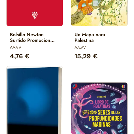
Bolsillo Newton
Un Mapa para
Surtido Promocion
Palestina
1+1 Pop Tapa Dura
AA.VV
AA.VV
4,76 €
15,29 €