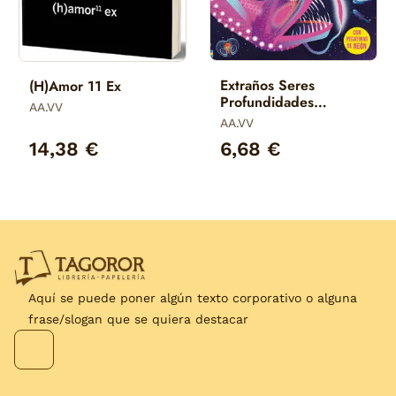
Extraños Seres
(H)Amor 11 Ex
Profundidades
AA.VV
Marinas
AA.VV
14,38 €
6,68 €
Aquí se puede poner algún texto corporativo o alguna
frase/slogan que se quiera destacar