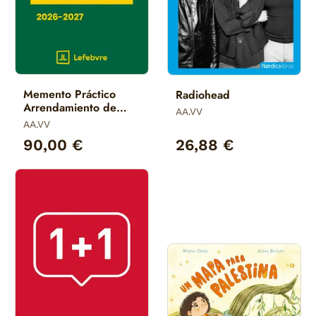
Memento Práctico
Radiohead
Arrendamiento de
AA.VV
Inmuebles 2026-2027
AA.VV
90,00 €
26,88 €