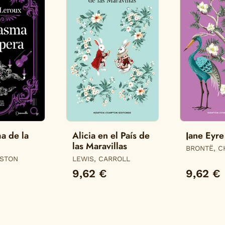
a de la
Alicia en el País de
Jane Eyre
las Maravillas
BRONTË, C
ASTON
LEWIS, CARROLL
9,62 €
9,62 €