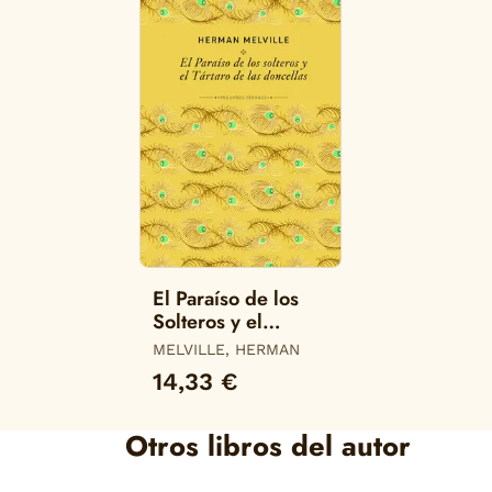
El Paraíso de los
Solteros y el
Tártaro de las
MELVILLE, HERMAN
Doncellas
14,33 €
Otros libros del autor