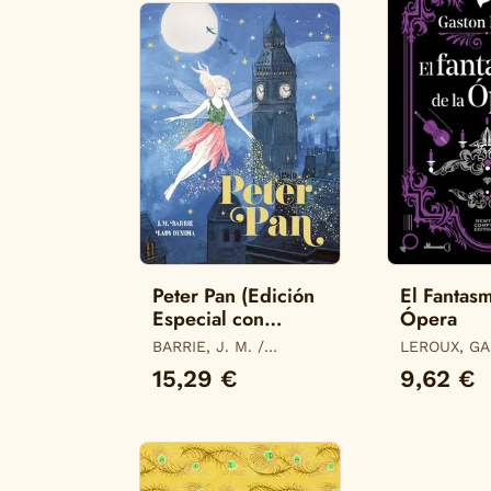
Peter Pan (Edición
El Fantasm
Especial con
Ópera
Cantos Tintados)
BARRIE, J. M. /
LEROUX, G
DESIDIA, LADY
15,29 €
9,62 €