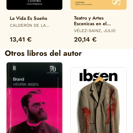
Teatro y Artes
La Vida Es Sueño
Escenicas en el
CALDERÓN DE LA
Ambito Hispanico.
BARCA, PEDRO
VÉLEZ-SAINZ, JULIO
Siglo Xvi
13,41 €
20,14 €
Otros libros del autor