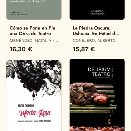
Cómo se Pone en Pie
La Piedra Oscura.
una Obra de Teatro
Ushuaia. En Mitad de
Tanto Fuego
MENÉNDEZ, NATALIA /
CONEJERO, ALBERTO
VALENCIANO, PILAR /
16,30 €
15,87 €
AMESTOY, AINHOA /
BARCELO, ANA /
HERMIDA, CRISTINA /
SAZ, VALLE DEL