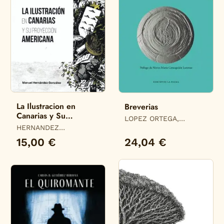
La Ilustracion en
Breverias
Canarias y Su
LOPEZ ORTEGA,
Proyeccion Americana
HERNANDEZ
ANTONIO
GONZALEZ, MANUEL
15,00 €
24,04 €