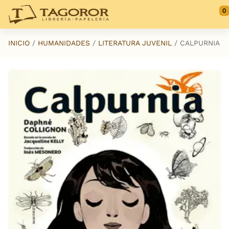
Saltar al contenido principal
0
INICIO
HUMANIDADES
LITERATURA JUVENIL
CALPURNIA