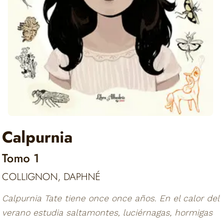
Calpurnia
Tomo 1
COLLIGNON, DAPHNÉ
Calpurnia Tate tiene once once años. En el calor del
verano estudia saltamontes, luciérnagas, hormigas