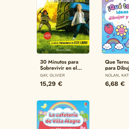
30 Minutos para
Que Ternu
Sobrevivir en el
para Dibuj
Infierno de Fortnite
Colorear
GAY, OLIVIER
NOLAN, KAT
15,29 €
6,68 €