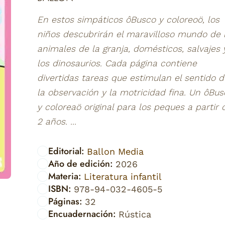
En estos simpáticos ôBusco y coloreoö, los
niños descubrirán el maravilloso mundo de 
animales de la granja, domésticos, salvajes 
los dinosaurios. Cada página contiene
divertidas tareas que estimulan el sentido d
la observación y la motricidad fina. Un ôBus
y coloreaö original para los peques a partir 
2 años. ...
Editorial:
Ballon Media
Año de edición:
2026
Materia:
Literatura infantil
ISBN:
978-94-032-4605-5
Páginas:
32
Encuadernación:
Rústica