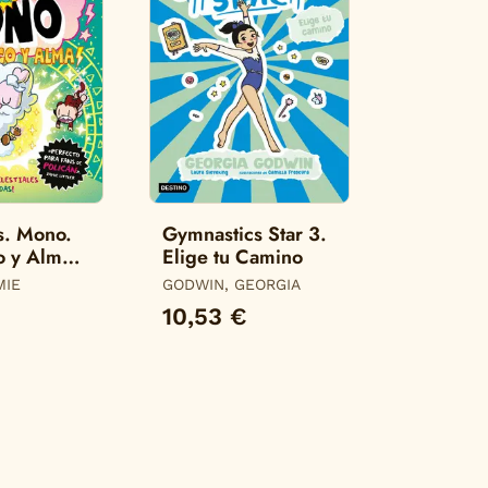
s. Mono.
Gymnastics Star 3.
o y Alma.
Elige tu Camino
 Mono)
MIE
GODWIN, GEORGIA
10,53 €