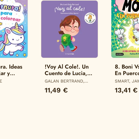
ra. Ideas
!Voy Al Cole!. Un
8. Boni V
ar y
Cuento de Lucia,
En Puerc
mi Pediatra
(Boni Vs.
E
GALAN BERTRAND,
SMART, JA
LUCIA
11,49 €
13,41 €