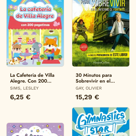
La Cafeteria de Villa
30 Minutos para
Alegre. Con 200
Sobrevivir en el
Pegatinas
Infierno de Fortnite
SIMS, LESLEY
GAY, OLIVIER
6,25 €
15,29 €