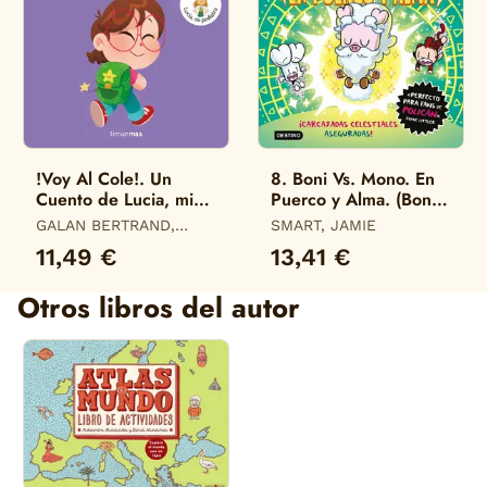
!Voy Al Cole!. Un
8. Boni Vs. Mono. En
Cuento de Lucia, mi
Puerco y Alma. (Boni
Pediatra
Vs. Mono)
GALAN BERTRAND,
SMART, JAMIE
LUCIA
11,49 €
13,41 €
Otros libros del autor