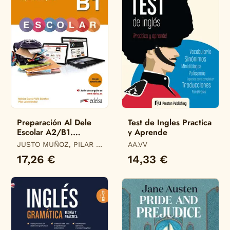
Preparación Al Dele
Test de Ingles Practica
Escolar A2/B1.
y Aprende
Edición Actualizada
JUSTO MUÑOZ, PILAR /
AA.VV
GARCÍA-VIÑÓ SÁNCHEZ,
17,26 €
14,33 €
MÓNICA MARÍA