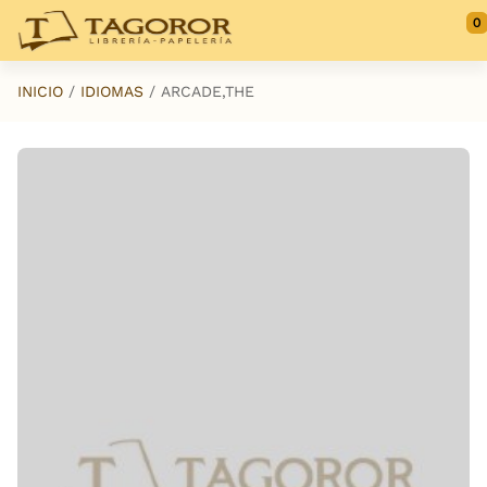
Saltar al contenido principal
0
INICIO
IDIOMAS
ARCADE,THE