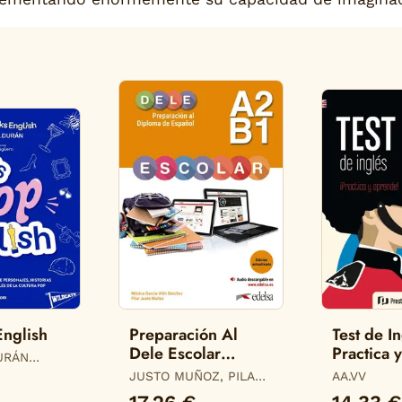
English
Preparación Al
Test de I
Dele Escolar
Practica 
URÁN
A2/B1. Edición
EAKSENGLISH)
JUSTO MUÑOZ, PILAR /
AA.VV
Actualizada
GARCÍA-VIÑÓ