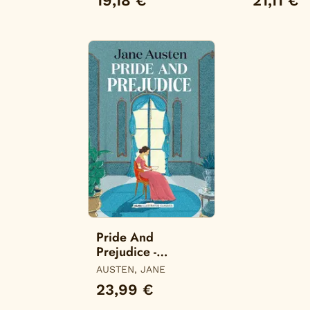
19,18 €
21,11 €
Pride And
Prejudice -
Annotated Edition
AUSTEN, JANE
23,99 €