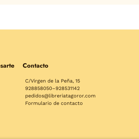
sarte
Contacto
C/Virgen de la Peña, 15
928858050–928531142
pedidos@libreriatagoror.com
Formulario de contacto