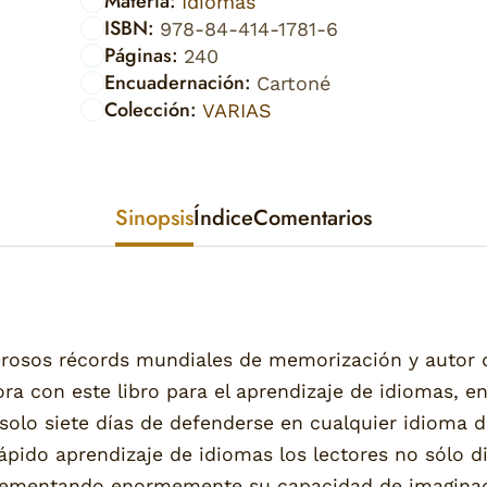
Materia:
Idiomas
ISBN:
978-84-414-1781-6
Páginas:
240
Encuadernación:
Cartoné
Colección:
VARIAS
Sinopsis
Índice
Comentarios
os récords mundiales de memorización y autor del
a con este libro para el aprendizaje de idiomas, e
solo siete días de defenderse en cualquier idioma 
ápido aprendizaje de idiomas los lectores no sólo d
crementando enormemente su capacidad de imaginac