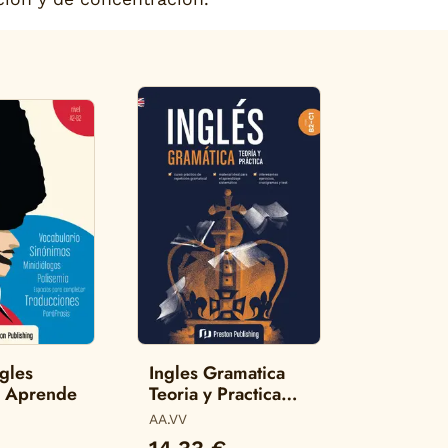
ngles
Ingles Gramatica
y Aprende
Teoria y Practica
B2-C1
AA.VV