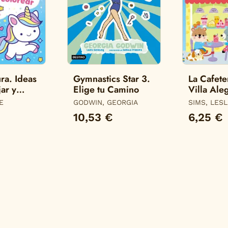
ra. Ideas
Gymnastics Star 3.
La Cafete
ar y
Elige tu Camino
Villa Ale
200 Pega
E
GODWIN, GEORGIA
SIMS, LES
10,53 €
6,25 €