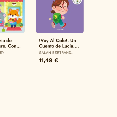
ria de
!Voy Al Cole!. Un
gre. Con
Cuento de Lucia,
tinas
mi Pediatra
LEY
GALAN BERTRAND,
LUCIA
11,49 €