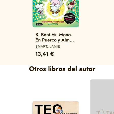
8. Boni Vs. Mono.
En Puerco y Alma.
(Boni Vs. Mono)
SMART, JAMIE
13,41 €
Otros libros del autor