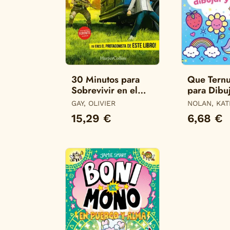
30 Minutos para
Que Ternu
Sobrevivir en el
para Dibuj
Infierno de Fortnite
Colorear
GAY, OLIVIER
NOLAN, KAT
15,29 €
6,68 €