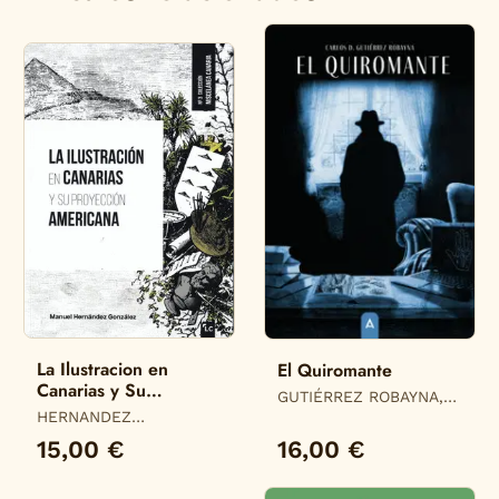
La Ilustracion en
El Quiromante
Canarias y Su
GUTIÉRREZ ROBAYNA,
Proyeccion Americana
HERNANDEZ
CARLOS D.
GONZALEZ, MANUEL
15,00 €
16,00 €