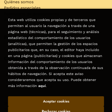
Quiénes somos
Pedidos especiales
Formulario de desistimiento
Accesibilidad
Esta web utiliza cookies propias y de terceros que
permiten al usuario la navegación a través de una
página web (técnicas), para el seguimiento y análisis
Puede interesarte
estadístico del comportamiento de los usuarios
(analíticas), que permiten la gestión de los espacios
publicitarios que, en su caso, el editor haya incluido
en una página (publicitarias) y cookies que almacenan
Contacto
información del comportamiento de los usuarios
obtenida a través de la observación continuada de sus
C/Virgen de la Peña, 15
hábitos de navegación. Si acepta este aviso
928858050–928531142
consideraremos que acepta su uso. Puede obtener
pedidos@libreriatagoror.com
más información
aquí
.
Formulario de contacto
Aceptar cookies
2026 ©
Librería Tagoror
. Todos los Derechos Reservados |
Trevenque Group
Rechazar cookies