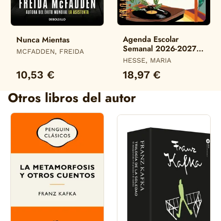
Agenda Escolar
Nunca Mientas
Semanal 2026-2027
MCFADDEN, FREIDA
María Hesse
HESSE, MARIA
10,53 €
18,97 €
Otros libros del autor