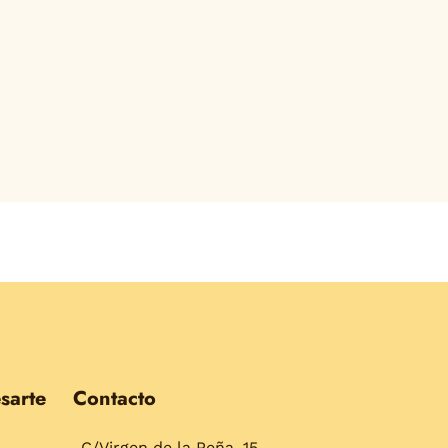
sarte
Contacto
C/Virgen de la Peña, 15