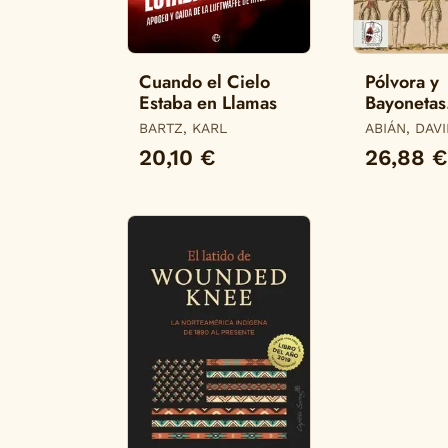
Cuando el Cielo
Pólvora y
Estaba en Llamas
Bayonetas
Ejército E
BARTZ, KARL
ABIÁN, DAV
el Siglo Xv
20,10 €
26,88 €