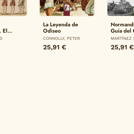
La Leyenda de
Normand
. El
Odiseo
Guía del
spañol en
Batalla
ID
CONNOLLY, PETER
MARTÍNEZ 
iii
SERGIO
25,91 €
25,91 €