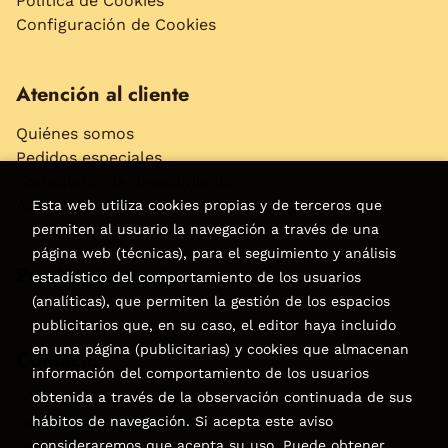
Política de Cookies
Configuración de Cookies
Atención al cliente
Quiénes somos
Pedidos especiales
Formulario de desistimiento
Accesibilidad
Esta web utiliza cookies propias y de terceros que
permiten al usuario la navegación a través de una
página web (técnicas), para el seguimiento y análisis
Puede interesarte
estadístico del comportamiento de los usuarios
(analíticas), que permiten la gestión de los espacios
publicitarios que, en su caso, el editor haya incluido
en una página (publicitarias) y cookies que almacenan
Contacto
información del comportamiento de los usuarios
obtenida a través de la observación continuada de sus
C/Virgen de la Peña, 15
hábitos de navegación. Si acepta este aviso
928858050–928531142
consideraremos que acepta su uso. Puede obtener
pedidos@libreriatagoror.com