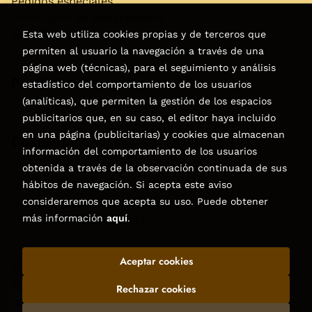
Pedidos especiales
Formulario de desistimiento
Accesibilidad
Esta web utiliza cookies propias y de terceros que
permiten al usuario la navegación a través de una
página web (técnicas), para el seguimiento y análisis
Puede interesarte
estadístico del comportamiento de los usuarios
(analíticas), que permiten la gestión de los espacios
publicitarios que, en su caso, el editor haya incluido
en una página (publicitarias) y cookies que almacenan
Contacto
información del comportamiento de los usuarios
obtenida a través de la observación continuada de sus
C/Virgen de la Peña, 15
hábitos de navegación. Si acepta este aviso
928858050–928531142
consideraremos que acepta su uso. Puede obtener
pedidos@libreriatagoror.com
más información
aquí
.
Formulario de contacto
Aceptar cookies
2026 ©
Librería Tagoror
. Todos los Derechos Reservados |
Trevenque Group
Rechazar cookies