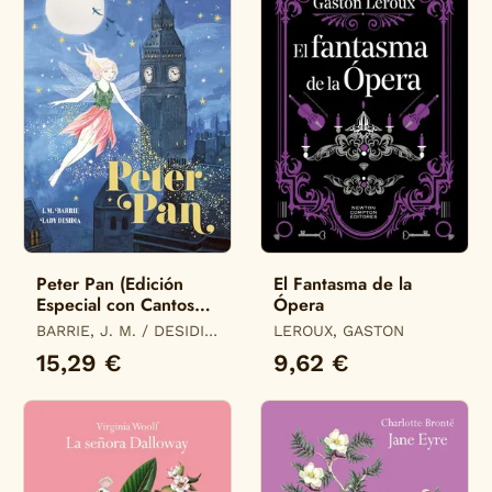
Peter Pan (Edición
El Fantasma de la
Especial con Cantos
Ópera
Tintados)
BARRIE, J. M. / DESIDIA,
LEROUX, GASTON
LADY
15,29 €
9,62 €