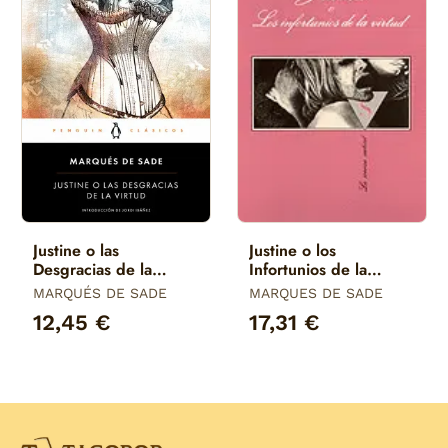
Justine o las
Justine o los
Desgracias de la
Infortunios de la
Virtud
Virtud
MARQUÉS DE SADE
MARQUES DE SADE
12,45 €
17,31 €