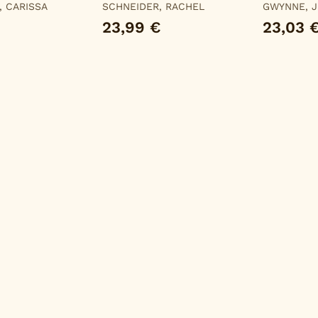
Maldad
, CARISSA
SCHNEIDER, RACHEL
GWYNNE, 
23,99 €
23,03 