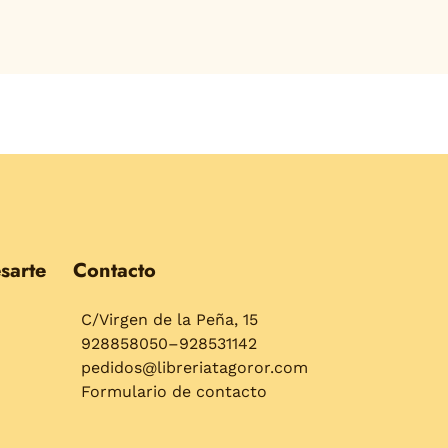
sarte
Contacto
C/Virgen de la Peña, 15
928858050–928531142
pedidos@libreriatagoror.com
Formulario de contacto