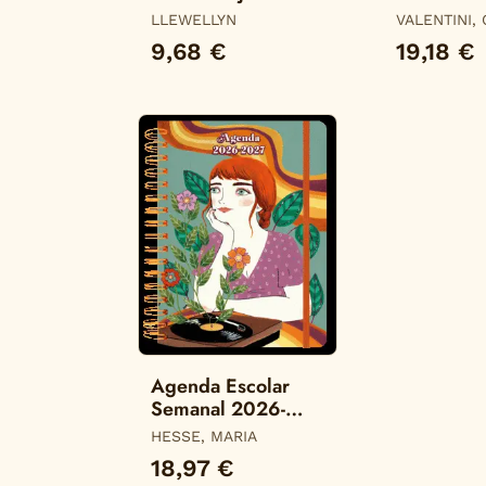
Color
LLEWELLYN
VALENTINI,
9,68 €
19,18 €
Agenda Escolar
Semanal 2026-
2027 María Hesse
HESSE, MARIA
18,97 €