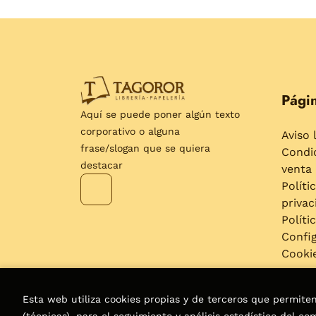
Págin
Aquí se puede poner algún texto
corporativo o alguna
Aviso 
frase/slogan que se quiera
Condi
destacar
venta
Políti
privac
Políti
Confi
Cooki
Esta web utiliza cookies propias y de terceros que permite