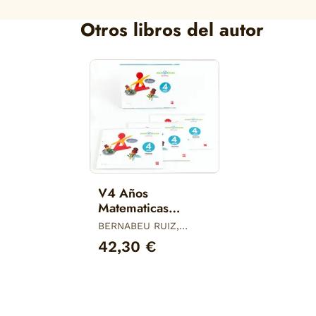
Otros libros del autor
V4 Años
Matematicas
Activas 17
BERNABEU RUIZ,
JAVIER
42,30 €