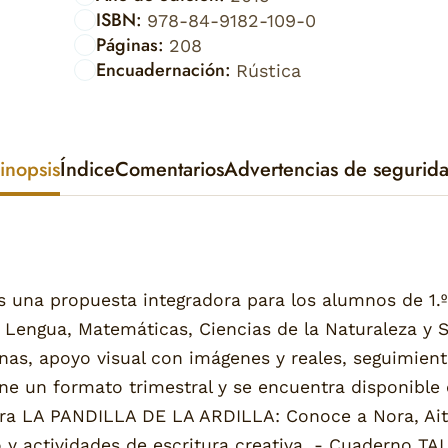
ISBN:
978-84-9182-109-0
Páginas:
208
Encuadernación:
Rústica
inopsis
Índice
Comentarios
Advertencias de segurid
es una propuesta integradora para los alumnos de 1.
Lengua, Matemáticas, Ciencias de la Naturaleza y So
nas, apoyo visual con imágenes y reales, seguimient
ene un formato trimestral y se encuentra disponible 
ra LA PANDILLA DE LA ARDILLA: Conoce a Nora, Aitor
o y actividades de escritura creativa. - Cuaderno