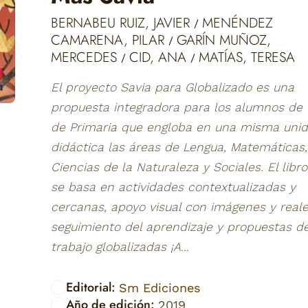
BERNABEU RUIZ, JAVIER
MENÉNDEZ
/
CAMARENA, PILAR
GARÍN MUÑOZ,
/
MERCEDES
CID, ANA
MATÍAS, TERESA
/
/
El proyecto Savia para Globalizado es una
propuesta integradora para los alumnos de 1
de Primaria que engloba en una misma uni
didáctica las áreas de Lengua, Matemáticas,
Ciencias de la Naturaleza y Sociales. El libro
se basa en actividades contextualizadas y
cercanas, apoyo visual con imágenes y reale
seguimiento del aprendizaje y propuestas d
trabajo globalizadas ¡A...
Editorial:
Sm Ediciones
Año de edición:
2019