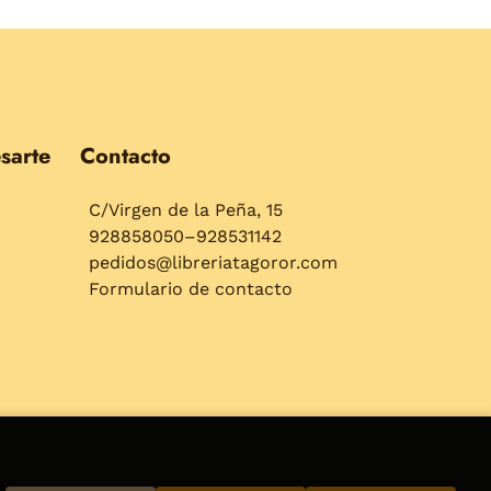
sarte
Contacto
C/Virgen de la Peña, 15
928858050–928531142
pedidos@libreriatagoror.com
Formulario de contacto